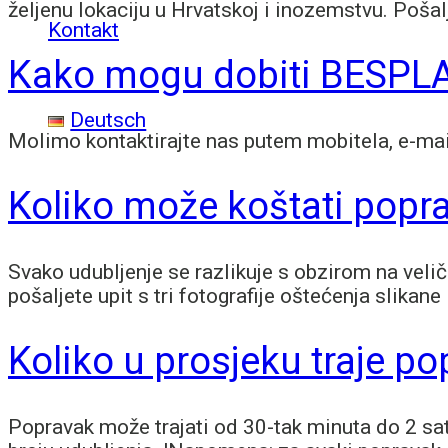
željenu lokaciju u Hrvatskoj i inozemstvu. Pošal
Kontakt
Kako mogu dobiti BESPLA
Deutsch
Molimo kontaktirajte nas putem mobitela, e-mail
Koliko može koštati popr
Svako udubljenje se razlikuje s obzirom na veli
pošaljete upit s tri fotografije oštećenja slikan
Koliko u prosjeku traje p
Popravak može trajati od 30-tak minuta do 2 sat