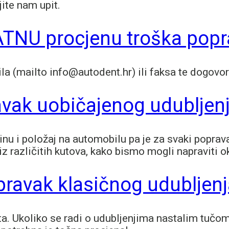
jite nam upit.
TNU procjenu troška popr
a (mailto info@autodent.hr) ili faksa te dogovor
avak uobičajenog udubljen
činu i položaj na automobilu pa je za svaki popr
e iz različitih kutova, kako bismo mogli napraviti 
opravak klasičnog udubljen
a. Ukoliko se radi o udubljenjima nastalim tučom