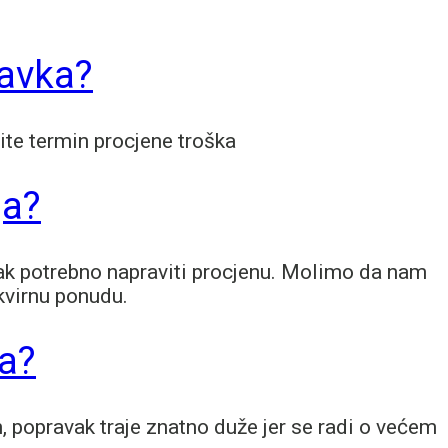
avka?
ite termin procjene troška
ja?
avak potrebno napraviti procjenu. Molimo da nam
okvirnu ponudu.
ja?
, popravak traje znatno duže jer se radi o većem