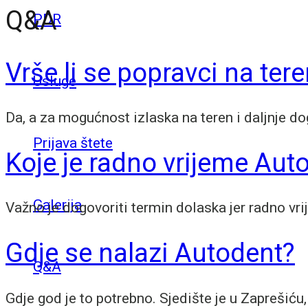
Q&A
PDR
Vrše li se popravci na ter
Usluge
Da, a za mogućnost izlaska na teren i daljnje d
Prijava štete
Koje je radno vrijeme Aut
Galerija
Važno je dogovoriti termin dolaska jer radno vri
Gdje se nalazi Autodent?
Q&A
Gdje god je to potrebno. Sjedište je u Zaprešiću