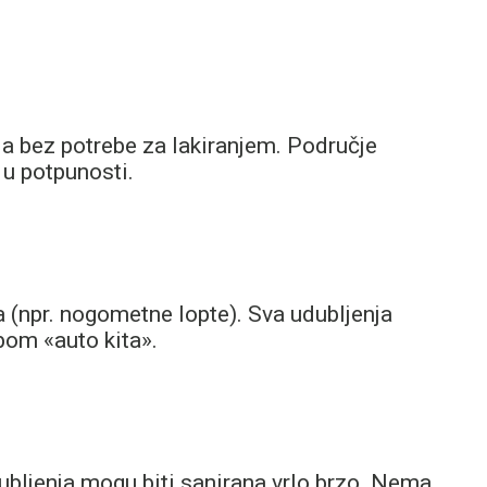
, a bez potrebe za lakiranjem. Područje
 u potpunosti.
a (npr. nogometne lopte). Sva udubljenja
ebom «auto kita».
dubljenja mogu biti sanirana vrlo brzo. Nema