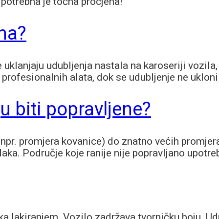
 potrebna je točna procjena!
ena?
 uklanjaju udubljenja nastala na karoseriji vozila
 profesionalnih alata, dok se udubljenje ne ukloni
u biti popravljene?
(npr. promjera kovanice) do znatno većih promjer
laka. Područje koje ranije nije popravljano upotr
vka lakiranjem. Vozilo zadržava tvorničku boju. U