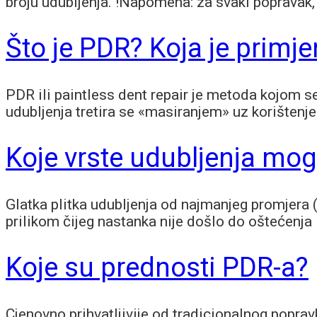
broju udubljenja. !Napomena: za svaki popravak,
Što je PDR? Koja je primj
PDR ili paintless dent repair je metoda kojom se
udubljenja tretira se «masiranjem» uz korištenje
Koje vrste udubljenja mog
Glatka plitka udubljenja od najmanjeg promjera 
prilikom čijeg nastanka nije došlo do oštećenja 
Koje su prednosti PDR-a?
Cjenovno prihvatljivije od tradicionalnog popra