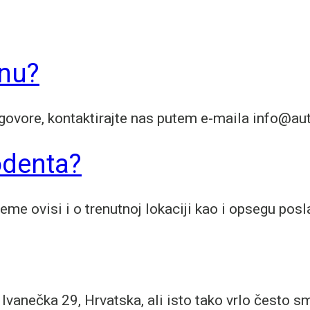
enu?
ogovore, kontaktirajte nas putem e-maila info@au
odenta?
jeme ovisi i o trenutnoj lokaciji kao i opsegu po
, Ivanečka 29, Hrvatska, ali isto tako vrlo često 