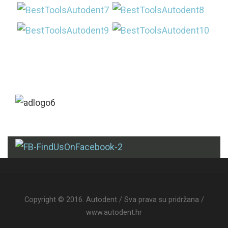
Copyright © 2016. Autodent / Sva prava su pridržana /
www.autodent.hr