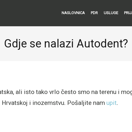
NASLOVNICA
PDR
USLUGE
PRI
Gdje se nalazi Autodent?
atska, ali isto tako vrlo često smo na terenu i m
 u Hrvatskoj i inozemstvu. Pošaljite nam
upit
.