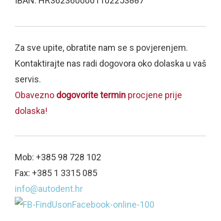
IBAN: HR3623600001102253887
Za sve upite, obratite nam se s povjerenjem.
Kontaktirajte nas radi dogovora oko dolaska u vaš
servis.
Obavezno
dogovorite termin
procjene prije
dolaska!
Mob: +385 98 728 102
Fax: +385 1 3315 085
info@autodent.hr