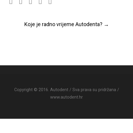
Post
Koje je radno vrijeme Autodenta?
→
navigation
Copyright © 2016. Autodent / Sva prava su pridržana /
www.autodent.hr