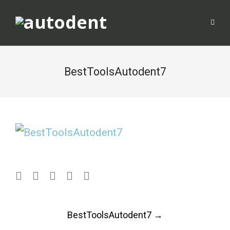
BestToolsAutodent7
Post
BestToolsAutodent7
→
navigation