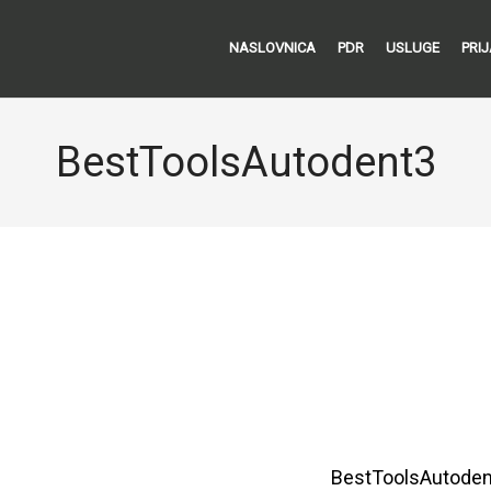
NASLOVNICA
PDR
USLUGE
PRI
BestToolsAutodent3
BestToolsAutode