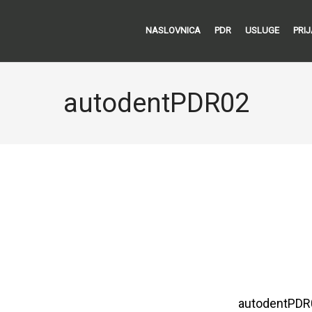
NASLOVNICA
PDR
USLUGE
PRI
autodentPDR02
autodentPD